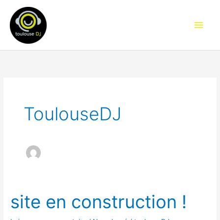
Aller
Men
au
princ
contenu
ToulouseDJ
site en construction !
site
en